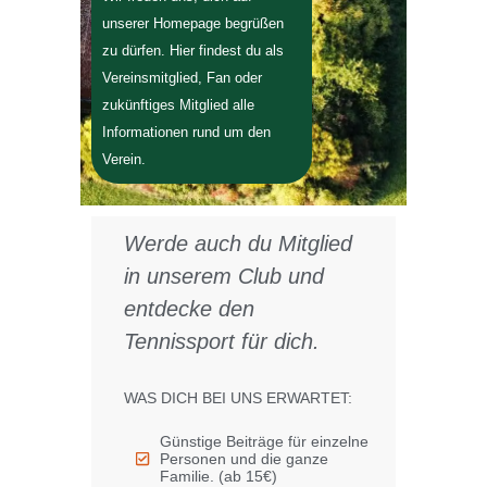
unserer Homepage begrüßen
zu dürfen. Hier findest du als
Vereinsmitglied, Fan oder
zukünftiges Mitglied alle
Informationen rund um den
Verein.
Werde auch du Mitglied
in unserem Club und
entdecke den
Tennissport für dich.
WAS DICH BEI UNS ERWARTET:
Günstige Beiträge für einzelne
Personen und die ganze
Familie. (ab 15€)