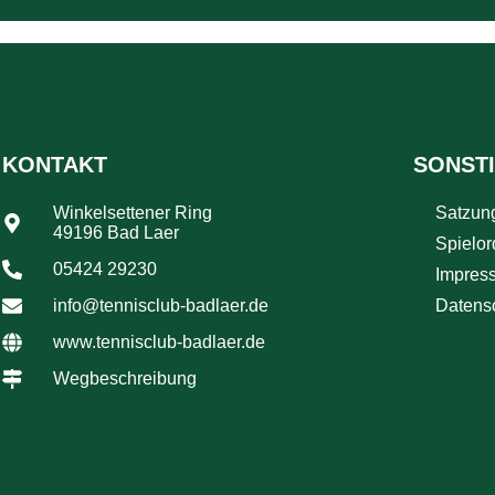
KONTAKT
SONST
Winkelsettener Ring
Satzun
49196 Bad Laer
Spielo
05424 29230
Impres
info@tennisclub-badlaer.de
Datens
www.tennisclub-badlaer.de
Wegbeschreibung