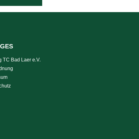
IGES
g TC Bad Laer e.V.
rdnung
sum
chutz