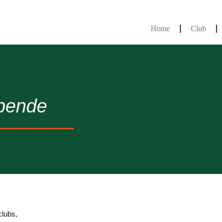
Home
Club
pende
clubs,