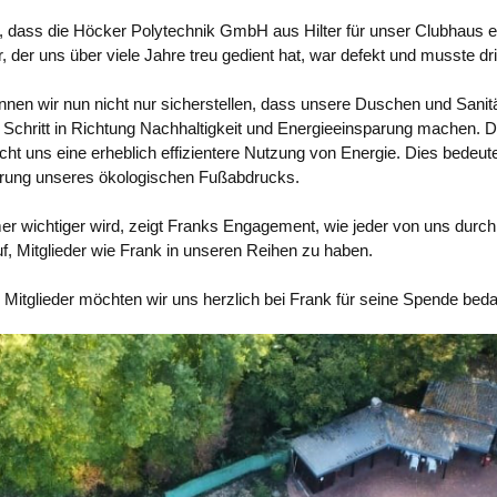
nen, dass die Höcker Polytechnik GmbH aus Hilter für unser Clubhau
der uns über viele Jahre treu gedient hat, war defekt und musste dr
en wir nun nicht nur sicherstellen, dass unsere Duschen und Sani
 Schritt in Richtung Nachhaltigkeit und Energieeinsparung machen.
t uns eine erheblich effizientere Nutzung von Energie. Dies bedeute
erung unseres ökologischen Fußabdrucks.
mmer wichtiger wird, zeigt Franks Engagement, wie jeder von uns dur
auf, Mitglieder wie Frank in unseren Reihen zu haben.
itglieder möchten wir uns herzlich bei Frank für seine Spende bed