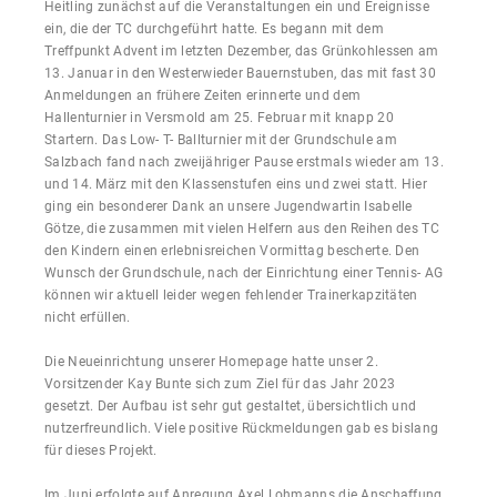
Heitling zunächst auf die Veranstaltungen ein und Ereignisse
ein, die der TC durchgeführt hatte. Es begann mit dem
Treffpunkt Advent im letzten Dezember, das Grünkohlessen am
13. Januar in den Westerwieder Bauernstuben, das mit fast 30
Anmeldungen an frühere Zeiten erinnerte und dem
Hallenturnier in Versmold am 25. Februar mit knapp 20
Startern. Das Low- T- Ballturnier mit der Grundschule am
Salzbach fand nach zweijähriger Pause erstmals wieder am 13.
und 14. März mit den Klassenstufen eins und zwei statt. Hier
ging ein besonderer Dank an unsere Jugendwartin Isabelle
Götze, die zusammen mit vielen Helfern aus den Reihen des TC
den Kindern einen erlebnisreichen Vormittag bescherte. Den
Wunsch der Grundschule, nach der Einrichtung einer Tennis- AG
können wir aktuell leider wegen fehlender Trainerkapzitäten
nicht erfüllen.
Die Neueinrichtung unserer Homepage hatte unser 2.
Vorsitzender Kay Bunte sich zum Ziel für das Jahr 2023
gesetzt. Der Aufbau ist sehr gut gestaltet, übersichtlich und
nutzerfreundlich. Viele positive Rückmeldungen gab es bislang
für dieses Projekt.
Im Juni erfolgte auf Anregung Axel Lohmanns die Anschaffung