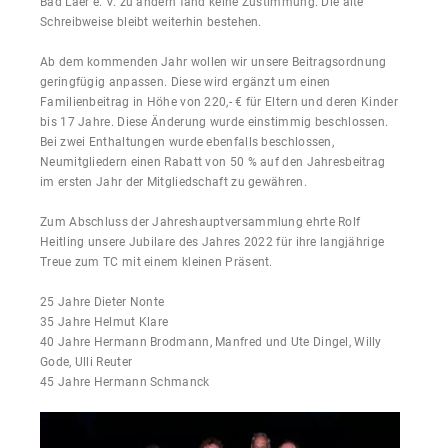
Bad Laer e. V. zu ändern fand keine Zustimmung. Die alte
Schreibweise bleibt weiterhin bestehen.
Ab dem kommenden Jahr wollen wir unsere Beitragsordnung
geringfügig anpassen. Diese wird ergänzt um einen
Familienbeitrag in Höhe von 220,- € für Eltern und deren Kinder
bis 17 Jahre. Diese Änderung wurde einstimmig beschlossen.
Bei zwei Enthaltungen wurde ebenfalls beschlossen,
Neumitgliedern einen Rabatt von 50 % auf den Jahresbeitrag
im ersten Jahr der Mitgliedschaft zu gewähren.
Zum Abschluss der Jahreshauptversammlung ehrte Rolf
Heitling unsere Jubilare des Jahres 2022 für ihre langjährige
Treue zum TC mit einem kleinen Präsent.
25 Jahre Dieter Nonte
35 Jahre Helmut Klare
40 Jahre Hermann Brodmann, Manfred und Ute Dingel, Willy
Gode, Ulli Reuter
45 Jahre Hermann Schmanck