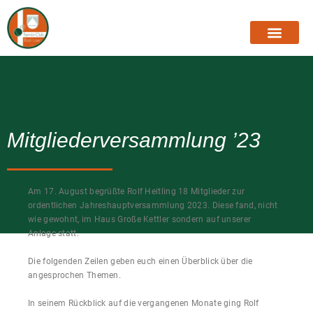
Mitgliederversammlung ’23
Am 17. August begrüßte Rolf Heitling 18 Mitglieder zur
ordentlichen Jahreshauptversammlung 2023. Diese fand, nicht
wie gewohnt, im Haus Große Kettler sondern auf unserer
Anlage statt.
Die folgenden Zeilen geben euch einen Überblick über die
angesprochen Themen.
In seinem Rückblick auf die vergangenen Monate ging Rolf