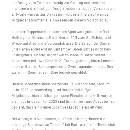
der Bezug zum Tennis zu wenig zur Geltung und enstpricht
nicht mehr den heutigen Design moderner Logos. Verschiedene
Entwürfe wurden zur Diskussion vorgestellt. Bis auf wenige
Mitglieder stimmten alle Anwesenden diesem Vorschlag zu.
In seiner Doppelfunktion auch als Sportwart gratulierte Rolf
Heitling der Mannschaft der Herren 60/I zum Staffelsieg und
Wiederaufstieg in die Verbandsklasse. Die Saison der Damen
und Herren endet erst im September. Daher gibt es noch kein
Endergebnis. Unsere Jugendwartin Isabelle Götze betreut
zusammen mit Uwe Schäfer 21 Trainingskinder, hinzu kommen
neun weitere im Schnuppertennis. Zwei Jugendmannschaften
waren im Sommer zum Spielbetrieb gemeldet.
Unsere Schatzmeisterin Margareta Peukert erklärte, dass im
Jahr 2022 coronabedingt und durch rückläufige
Mitgliederzahlen spürbar geringere Einnahmen erzielt wurden
als im Jahr davor. Für 2023 sind Einnahmen und Ausgaben so
geplant, dass ein kleines, positives Ergebnis erzielt wird.
Der Antrag des Vorstandes, aus Rechtschreibgründen die
bisherige Schreibweise Tennis- Club Bad Laer e. v. in Tennisclub