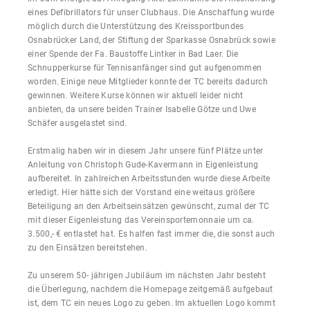
eines Defibrillators für unser Clubhaus. Die Anschaffung wurde
möglich durch die Unterstützung des Kreissportbundes
Osnabrücker Land, der Stiftung der Sparkasse Osnabrück sowie
einer Spende der Fa. Baustoffe Lintker in Bad Laer. Die
Schnupperkurse für Tennisanfänger sind gut aufgenommen
worden. Einige neue Mitglieder konnte der TC bereits dadurch
gewinnen. Weitere Kurse können wir aktuell leider nicht
anbieten, da unsere beiden Trainer Isabelle Götze und Uwe
Schäfer ausgelastet sind.
Erstmalig haben wir in diesem Jahr unsere fünf Plätze unter
Anleitung von Christoph Gude-Kavermann in Eigenleistung
aufbereitet. In zahlreichen Arbeitsstunden wurde diese Arbeite
erledigt. Hier hätte sich der Vorstand eine weitaus größere
Beteiligung an den Arbeitseinsätzen gewünscht, zumal der TC
mit dieser Eigenleistung das Vereinsportemonnaie um ca.
3.500,- € entlastet hat. Es halfen fast immer die, die sonst auch
zu den Einsätzen bereitstehen.
Zu unserem 50- jährigen Jubiläum im nächsten Jahr besteht
die Überlegung, nachdem die Homepage zeitgemäß aufgebaut
ist, dem TC ein neues Logo zu geben. Im aktuellen Logo kommt